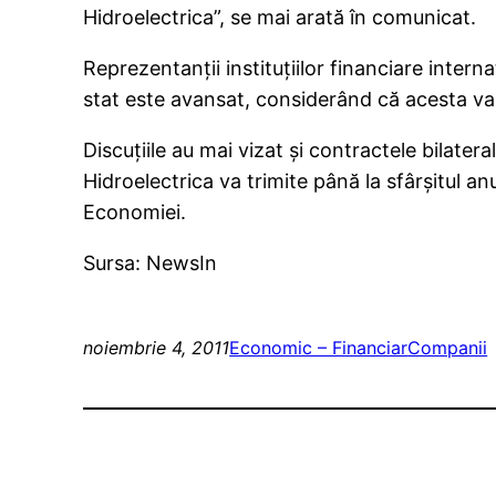
Hidroelectrica”, se mai arată în comunicat.
Reprezentanţii instituţiilor financiare inte
stat este avansat, considerând că acesta va 
Discuţiile au mai vizat şi contractele bilat
Hidroelectrica va trimite până la sfârşitul anu
Economiei.
Sursa: NewsIn
noiembrie 4, 2011
Economic – Financiar
Companii