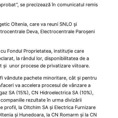
l aprobat”, se precizează în comunicatul remis
getic Oltenia, care va reuni SNLO şi
ctrocentrale Deva, Electrocentrale Paroşeni
 Fondul Proprietatea, instituţie care
larat, la rândul lor, disponibilitatea de a
şi unor procese de privatizare viitoare.
 fi vândute pachete minoritare, cât şi pentru
 Afaceri va accelera procesul de vânzare a
az SA (15%), CN Hidroelectrica SA (10%),
 companiile rezultate în urma divizării
profil, la Oltchim SA şi Electrica Furnizare
Oltenia şi Hunedoara, la CN Romarm şi la CN