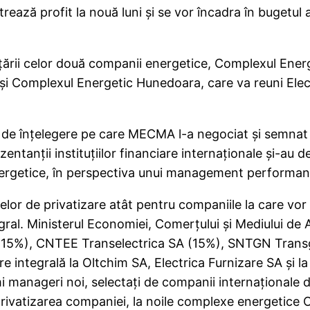
trează profit la nouă luni şi se vor încadra în bugetu
inţării celor două companii energetice, Complexul Ener
, şi Complexul Energetic Hunedoara, care va reuni Ele
e înţelegere pe care MECMA l-a negociat şi semnat cu
ntanţii instituţiilor financiare internaţionale şi-au dec
nergetice, în perspectiva unui management performant 
selor de privatizare atât pentru companiile la care vor
egral. Ministerul Economiei, Comerţului şi Mediului de
15%), CNTEE Transelectrica SA (15%), SNTGN Transg
e integrală la Oltchim SA, Electrica Furnizare SA şi la
manageri noi, selectaţi de companii internaţionale de 
rivatizarea companiei, la noile complexe energetice 