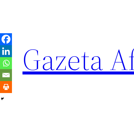
Sari
la
conținut
Gazeta Af