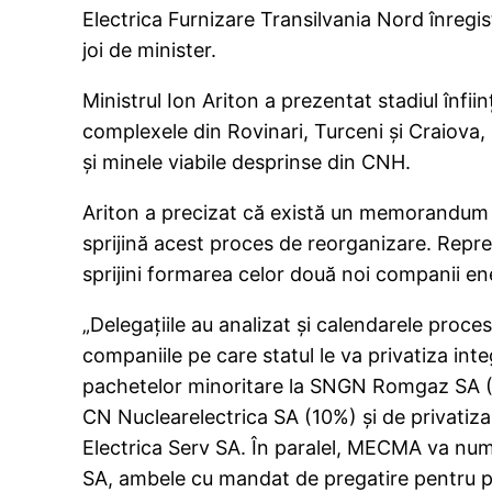
Electrica Furnizare Transilvania Nord înregis
joi de minister.
Ministrul Ion Ariton a prezentat stadiul înfi
complexele din Rovinari, Turceni şi Craiova
şi minele viabile desprinse din CNH.
Ariton a precizat că există un memorandum d
sprijină acest proces de reorganizare. Repreze
sprijini formarea celor două noi companii e
„Delegaţiile au analizat şi calendarele proce
companiile pe care statul le va privatiza int
pachetelor minoritare la SNGN Romgaz SA (
CN Nuclearelectrica SA (10%) şi de privatizar
Electrica Serv SA. În paralel, MECMA va numi 
SA, ambele cu mandat de pregatire pentru p