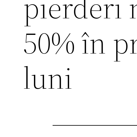
pierderi 
50% în p
luni