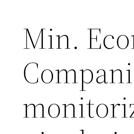
Min. Eco
Compani
monitori