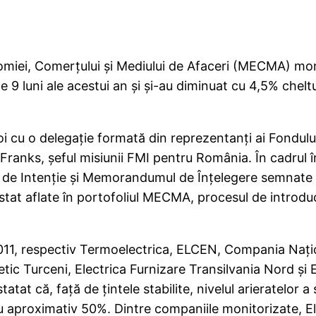
omiei, Comerţului şi Mediului de Afaceri (MECMA) moni
e 9 luni ale acestui an şi şi-au diminuat cu 4,5% cheltu
 joi cu o delegaţie formată din reprezentanţi ai Fondul
ranks, şeful misiunii FMI pentru România. În cadrul înt
a de Intenţie şi Memorandumul de Înţelegere semnate la 
e stat aflate în portofoliul MECMA, procesul de intro
011, respectiv Termoelectrica, ELCEN, Compania Naţio
tic Turceni, Electrica Furnizare Transilvania Nord şi E
at că, faţă de ţintele stabilite, nivelul arieratelor a 
 cu aproximativ 50%. Dintre companiile monitorizate, 