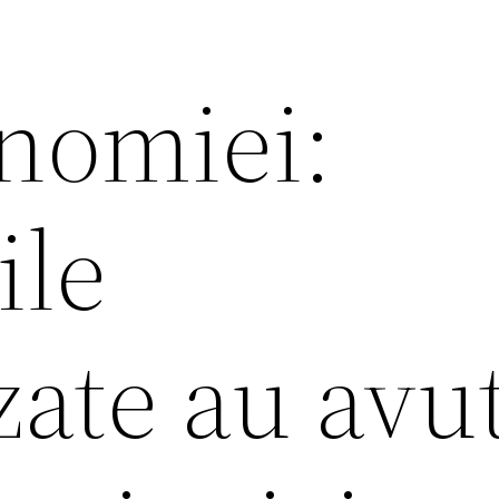
nomiei:
ile
zate au avu