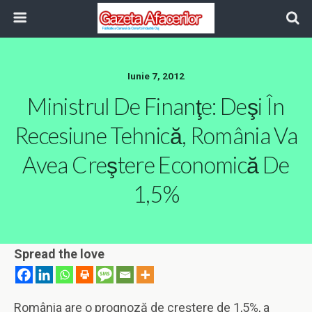
Iunie 7, 2012
Ministrul De Finanţe: Deşi În
Recesiune Tehnică, România Va
Avea Creştere Economică De
1,5%
Spread the love
România are o prognoză de creştere de 1,5%, a