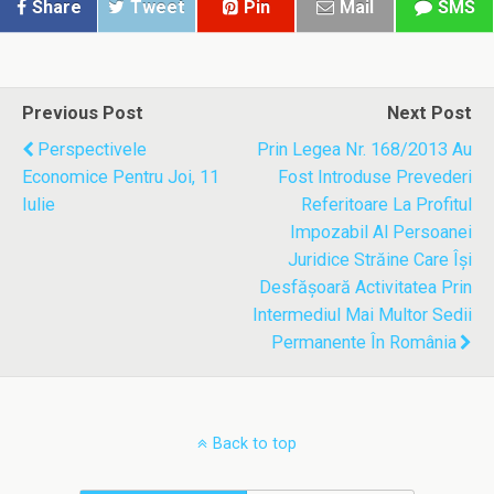
Share
Tweet
Pin
Mail
SMS
Previous Post
Next Post
Perspectivele
Prin Legea Nr. 168/2013 Au
Economice Pentru Joi, 11
Fost Introduse Prevederi
Iulie
Referitoare La Profitul
Impozabil Al Persoanei
Juridice Străine Care Îşi
Desfăşoară Activitatea Prin
Intermediul Mai Multor Sedii
Permanente În România
Back to top