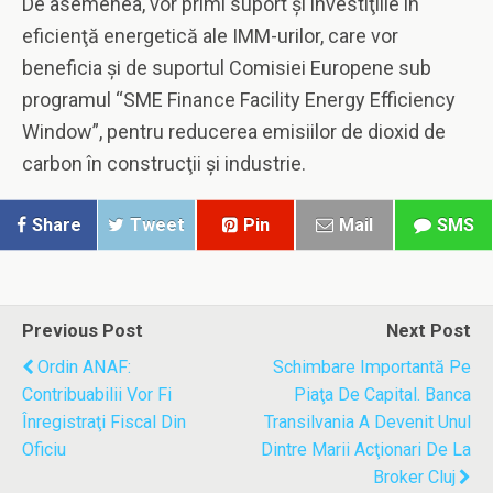
De asemenea, vor primi suport şi investiţiile în
eficienţă energetică ale IMM-urilor, care vor
beneficia şi de suportul Comisiei Europene sub
programul “SME Finance Facility Energy Efficiency
Window”, pentru reducerea emisiilor de dioxid de
carbon în construcţii şi industrie.
Share
Tweet
Pin
Mail
SMS
Previous Post
Next Post
Ordin ANAF:
Schimbare Importantă Pe
Contribuabilii Vor Fi
Piaţa De Capital. Banca
Înregistraţi Fiscal Din
Transilvania A Devenit Unul
Oficiu
Dintre Marii Acţionari De La
Broker Cluj