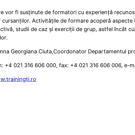
ire vor fi susţinute de formatori cu experienţă recuno
r cursanților. Activităţile de formare acoperă aspecte 
ctivă, studii de caz şi exerciţii de grup, astfel încât c
lor.
doamna Georgiana Ciuta,Coordonator Departamentul p
n: +4 021 316 606 000, fax: +4 021 316 606 006, e-ma
.trainingti.ro