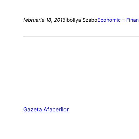
februarie 18, 2016
Ibollya Szabo
Economic – Finan
Gazeta Afacerilor