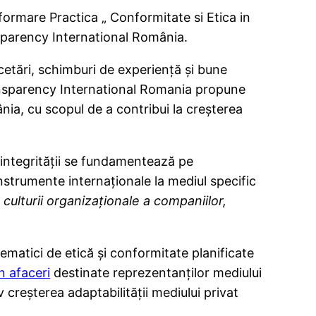
ormare Practica „ Conformitate si Etica in
nsparency International România.
cetări, schimburi de experienţă şi bune
 Transparency International Romania propune
nia, cu scopul de a contribui la creşterea
 integrităţii se fundamentează pe
instrumente internaţionale la mediul specific
culturii organizaţionale a companiilor,
tematici de etică şi conformitate planificate
n afaceri
destinate reprezentanților mediului
 creșterea adaptabilității mediului privat