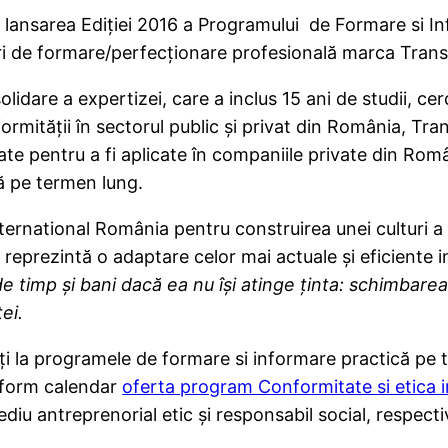
ansarea Ediției 2016 a Programului de Formare si Inf
rsuri de formare/perfecţionare profesională marca Tra
dare a expertizei, care a inclus 15 ani de studii, cer
onformităţii în sectorul public şi privat din România,
e pentru a fi aplicate în companiile private din Româ
lă pe termen lung.
ernational România pentru construirea unei culturi a
i reprezintă o adaptare celor mai actuale şi eficiente 
e timp şi bani dacă ea nu îşi atinge ţinta: schimbarea 
ei.
pați la programele de formare si informare practică pe 
onform calendar
oferta program Conformitate si etica i
diu antreprenorial etic şi responsabil social, respectiv