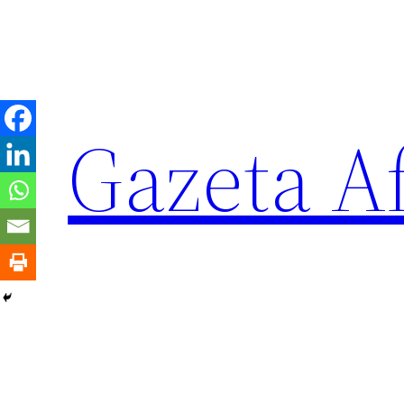
Sari
la
conținut
Gazeta Af