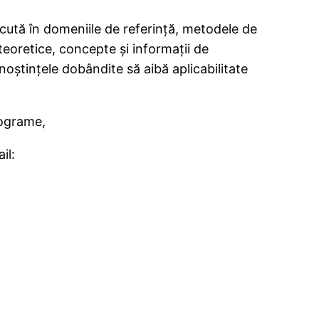
scută în domeniile de referinţă, metodele de
teoretice, concepte şi informaţii de
unoștințele dobândite să aibă aplicabilitate
rograme,
il: