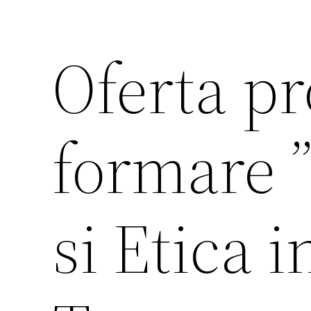
Oferta p
formare 
si Etica i