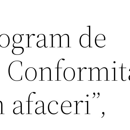
rogram de
” Conformit
n afaceri”,