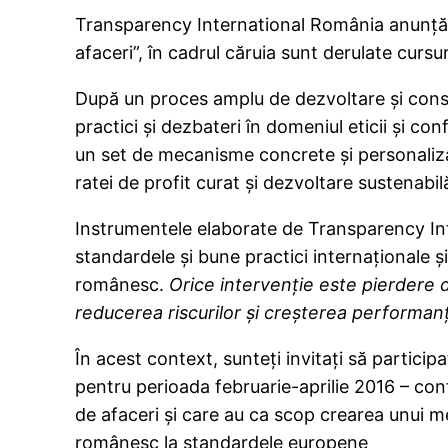
Transparency International România anunță l
afaceri”, în cadrul căruia sunt derulate cu
După un proces amplu de dezvoltare şi consoli
practici şi dezbateri în domeniul eticii şi c
un set de mecanisme concrete şi personalizat
ratei de profit curat şi dezvoltare sustenabi
Instrumentele elaborate de Transparency Int
standardele şi bune practici internaţionale ş
românesc.
Orice intervenţie este pierdere d
reducerea riscurilor şi creşterea performanţ
În acest context, sunteți invitați să partici
pentru perioada februarie-aprilie 2016 – c
de afaceri și care au ca scop crearea unui me
românesc la standardele europene