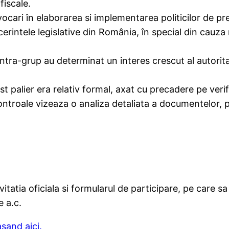
fiscale.
ari în elaborarea si implementarea politicilor de pret
rintele legislative din România, în special din cauza r
intra-grup au determinat un interes crescut al autoritat
 palier era relativ formal, axat cu precadere pe verifi
ontroale vizeaza o analiza detaliata a documentelor, p
tatia oficiala si formularul de participare, pe care sa
 a.c.
sand aici.