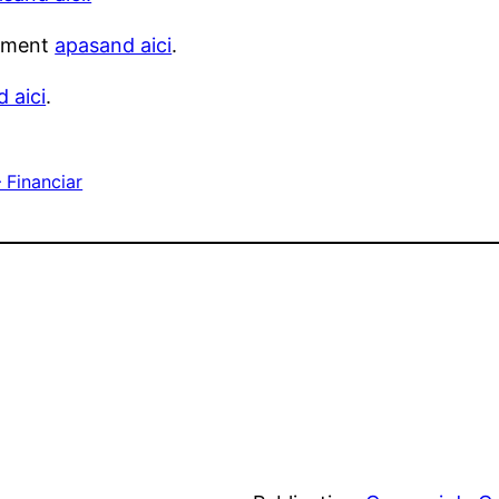
niment
apasand aici
.
 aici
.
 Financiar