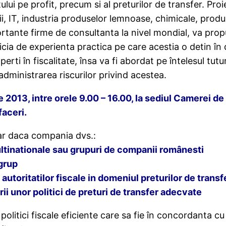
lui pe profit, precum si al preturilor de transfer. Proi
, IT, industria produselor lemnoase, chimicale, produs
portante firme de consultanta la nivel mondial, va prop
cia de experienta practica pe care acestia o detin în 
perti în fiscalitate, însa va fi abordat pe întelesul tut
i administrarea riscurilor privind acestea.
2013, intre orele 9.00 – 16.00, la sediul Camerei de C
faceri.
nar daca compania dvs.:
tinationale sau grupuri de companii românesti
 grup
autoritatilor fiscale in domeniul preturilor de transf
ii unor politici de preturi de transfer adecvate
olitici fiscale eficiente care sa fie în concordanta cu