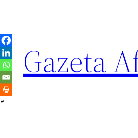
Sari
la
conținut
Gazeta Af