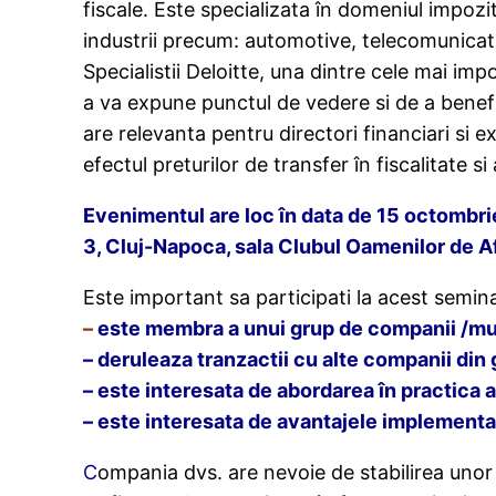
fiscale. Este specializata în domeniul impozitu
industrii precum: automotive, telecomunicatii
Specialistii Deloitte, una dintre cele mai im
a va expune punctul de vedere si de a benefi
are relevanta pentru directori financiari si ex
efectul preturilor de transfer în fiscalitate s
Evenimentul are loc în data de 15 octombrie 
3, Cluj-Napoca, sala Clubul Oamenilor de A
Este important sa participati la acest semi
–
este membra a unui grup de companii /mul
– deruleaza tranzactii cu alte companii din
– este interesata de abordarea în practica a 
– este interesata de avantajele implementar
C
ompania dvs. are nevoie de stabilirea unor p