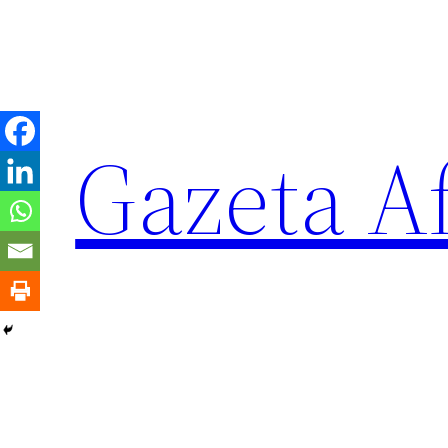
Sari
la
conținut
Gazeta Af