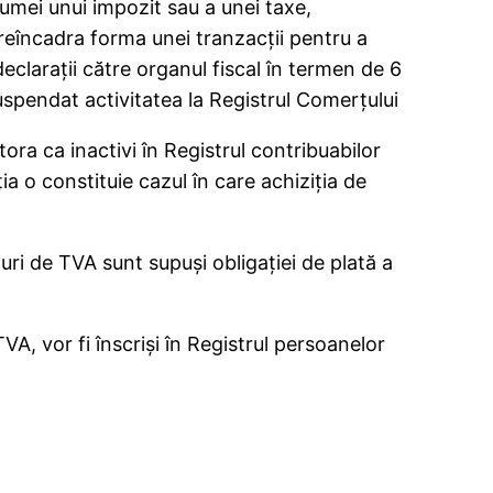
 sumei unui impozit sau a unei taxe,
 reîncadra forma unei tranzacţii pentru a
eclaraţii către organul fiscal în termen de 6
suspendat activitatea la Registrul Comerţului
tora ca inactivi în Registrul contribuabilor
ia o constituie cazul în care achiziţia de
puri de TVA sunt supuşi obligaţiei de plată a
TVA, vor fi înscrişi în Registrul persoanelor