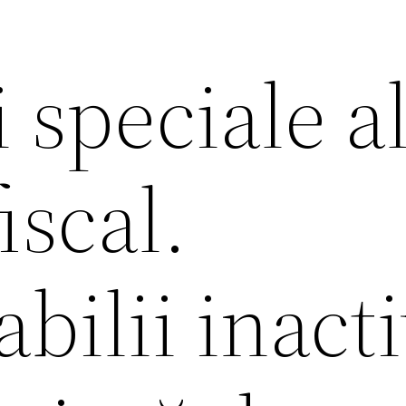
 speciale a
iscal.
bilii inacti