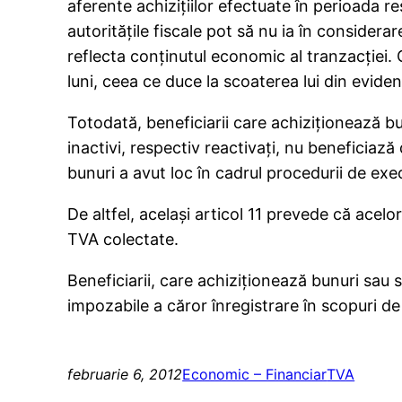
aferente achiziţiilor efectuate în perioada re
autorităţile fiscale pot să nu ia în conside
reflecta conţinutul economic al tranzacţiei. 
luni, ceea ce duce la scoaterea lui din eviden
Totodată, beneficiarii care achiziţionează bun
inactivi, respectiv reactivaţi, nu beneficiază
bunuri a avut loc în cadrul procedurii de exec
De altfel, acelaşi articol 11 prevede că acelo
TVA colectate.
Beneficiarii, care achiziţionează bunuri sau se
impozabile a căror înregistrare în scopuri de
februarie 6, 2012
Economic – Financiar
TVA