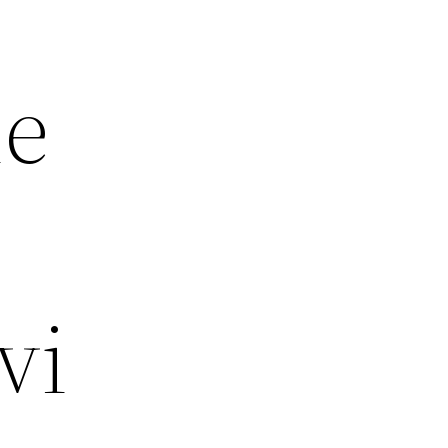
le
vi