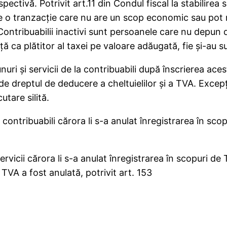
spectivă. Potrivit art.11 din Condul fiscal la stabilirea
rare o tranzacţie care nu are un scop economic sau pot
Contribuabilii inactivi sunt persoanele care nu depun d
ţă ca plătitor al taxei pe valoare adăugată, fie şi-au 
uri şi servicii de la contribuabili după înscrierea aces
 de dreptul de deducere a cheltuielilor şi a TVA. Excepţ
utare silită.
r contribuabili cărora li s-a anulat înregistrarea în sco
rvicii cărora li s-a anulat înregistrarea în scopuri de 
 TVA a fost anulată, potrivit art. 153