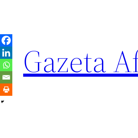
Sari
la
conținut
Gazeta Af