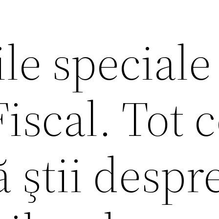
le speciale
iscal. Tot 
ă ştii despr