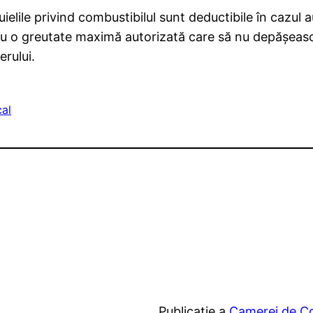
tuielile privind combustibilul sunt deductibile în cazul
 cu o greutate maximă autorizată care să nu depăşeasc
erului.
cal
Publicatie a
Camerei de Com