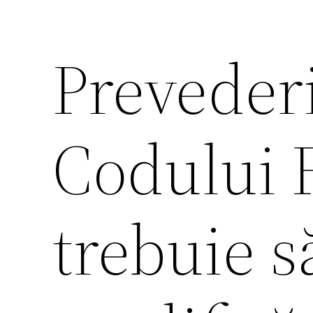
Prevederi
Codului F
trebuie s