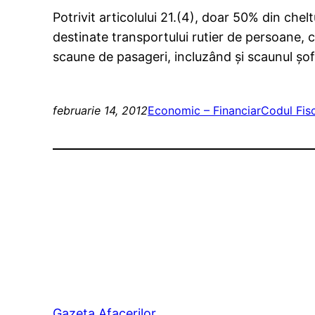
Potrivit articolului 21.(4), doar 50% din chel
destinate transportului rutier de persoane,
scaune de pasageri, incluzând şi scaunul şof
februarie 14, 2012
Economic – Financiar
Codul Fis
Gazeta Afacerilor