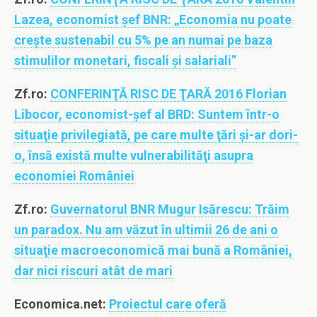
Lazea, economist şef BNR: „Economia nu poate
creşte sustenabil cu 5% pe an numai pe baza
stimulilor monetari, fiscali şi salariali”
Zf.ro:
CONFERINŢĂ RISC DE ŢARĂ 2016 Florian
Libocor, economist-şef al BRD: Suntem într-o
situaţie privilegiată, pe care multe ţări şi-ar dori-
o, însă există multe vulnerabilităţi asupra
economiei României
Zf.ro:
Guvernatorul BNR Mugur Isărescu: Trăim
un paradox. Nu am văzut în ultimii 26 de ani o
situaţie macroeconomică mai bună a României,
dar nici riscuri atât de mari
Economica.net:
Proiectul care oferă