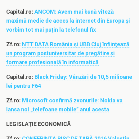
Capital.ro:
ANCOM: Avem mai bună viteză
maximă medie de acces la internet din Europa şi
vorbim tot mai puţin la telefonul fix
Zf.ro:
NTT DATA România şi UBB Cluj înfiinţează
un program postuniversitar de pregătire şi
formare profesională în informatică
Capital.ro:
Black Friday: Vânzări de 10,5 milioane
lei pentru F64
Zf.ro:
Microsoft confirmă zvonurile: Nokia va
lansa noi „telefoane mobile” anul acesta
LEGISLAȚIE ECONOMICĂ
Zf.ro:
CONFERINŢA RISC DE ŢARĂ 2016 Valentin