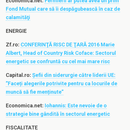
Economica.net:
Fermierii ar putea avea un prim
Fond Mutual care să îi despăgubească în caz de
calamităţi
ENERGIE
Zf.ro:
CONFERINŢĂ RISC DE ŢARĂ 2016 Marie
Albert, Head of Country Risk Coface: Sectorul
energetic se confruntă cu cel mai mare risc
Capital.ro:
Șefii din siderurgie către liderii UE:
”Faceți alegerile potrivite pentru ca locurile de
muncă să fie menținute”
Economica.net:
Iohannis: Este nevoie de o
strategie bine gândită în sectorul energetic
FISCALITATE