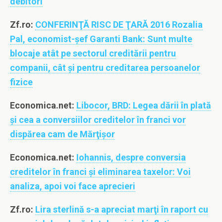
debitori
Zf.ro:
CONFERINŢĂ RISC DE ŢARĂ 2016 Rozalia
Pal, economist-şef Garanti Bank: Sunt multe
blocaje atât pe sectorul creditării pentru
companii, cât şi pentru creditarea persoanelor
fizice
Economica.net:
Libocor, BRD: Legea dării în plată
şi cea a conversiilor creditelor în franci vor
dispărea cam de Mărţişor
Economica.net:
Iohannis, despre conversia
creditelor în franci şi eliminarea taxelor: Voi
analiza, apoi voi face aprecieri
Zf.ro:
Lira sterlină s-a apreciat marţi în raport cu