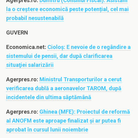
Agerpres.ro:
Dumitru (Consiliul Fiscal): Asistăm
la o creștere economică peste potențial, cel mai
probabil nesustenabilă
GUVERN
Economica.net:
Cioloş: E nevoie de o regândire a
sistemului de pensii, dar după clarificarea
situaţiei salarizării
Agerpres.ro:
Ministrul Transporturilor a cerut
verificarea dublă a aeronavelor TAROM, după
incidentele din ultima săptămână
Agerpres.ro:
Ghinea (MFE): Proiectul de reformă
al ANOFM este aproape finalizat și ar putea fi
aprobat în cursul lunii noiembrie