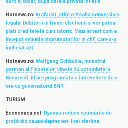
euro şi dolar, după datele privind inflaţia
Hotnews.ro:
In sfarsit, stim o treaba:conversia e
legala! Debitorii in franci elvetieni isi vor putea
plati creditele la curs istoric. Vezi in text cum a
inceput nebunia imprumuturilor in chf, care s-a
incheiat azi
Hotnews.ro:
Wolfgang Schäuble, ministrul
german al Finantelor, vine in 26 octombrie la
Bucuresti. El are programata o intrevedere de o
ora cu guvernatorul BNR
TURISM
Economica.net:
Ryanair reduce estimările de
profit din cauza deprecierii lirei sterline