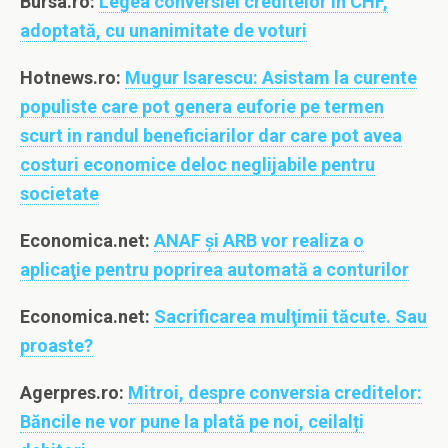
Bursa.ro:
Legea conversiei creditelor în CHF,
adoptată, cu unanimitate de voturi
Hotnews.ro:
Mugur Isarescu: Asistam la curente
populiste care pot genera euforie pe termen
scurt in randul beneficiarilor dar care pot avea
costuri economice deloc neglijabile pentru
societate
Economica.net:
ANAF şi ARB vor realiza o
aplicaţie pentru poprirea automată a conturilor
Economica.net:
Sacrificarea mulţimii tăcute. Sau
proaste?
Agerpres.ro:
Mitroi, despre conversia creditelor:
Băncile ne vor pune la plată pe noi, ceilalți