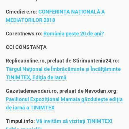
Cmediere.ro:
CONFERINȚA NAȚIONALĂ A
MEDIATORILOR 2018
Corectnews.ro:
România peste 20 de ani?
CCI CONSTANȚA
Replicaonline.ro, preluat de Stirimuntenia24.ro:
Târgul Naţional de Îmbrăcăminte și Încălţăminte
TINIMTEX, Ediţia de Iarnă
Gazetadenavodari.ro, preluat de Navodari.org:
Pavilionul Expozițional Mamaia găzduiește ediția
de iarnă a TINIMTEX
Timpul.info:
Vă invităm să vizitaţi TINIMTEX!