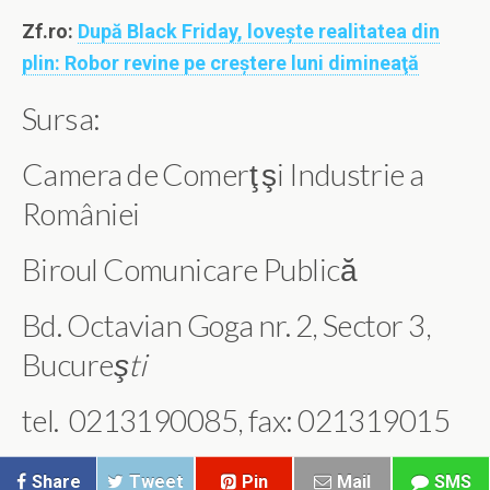
Zf.ro:
După Black Friday, loveşte realitatea din
plin: Robor revine pe creştere luni dimineaţă
Sursa:
Camera de Comerţ şi Industrie a
României
Biroul Comunicare Publică
Bd. Octavian Goga nr. 2, Sector 3,
Bucure
şti
tel. 0213190085, fax: 021319015
Share
Tweet
Pin
Mail
SMS