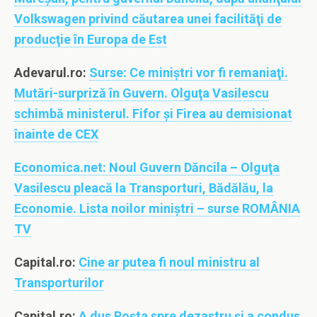
Volkswagen privind căutarea unei facilităţi de
producţie în Europa de Est
Adevarul.ro:
Surse: Ce miniştri vor fi remaniaţi.
Mutări-surpriză în Guvern. Olguţa Vasilescu
schimbă ministerul. Fifor şi Firea au demisionat
înainte de CEX
Economica.net: Noul Guvern Dăncila – Olguţa
Vasilescu pleacă la Transporturi, Bădălău, la
Economie. Lista noilor miniştri – surse ROMÂNIA
TV
Capital.ro:
Cine ar putea fi noul ministru al
Transporturilor
Capital.ro:
A dus Poșta spre dezastru și a condus