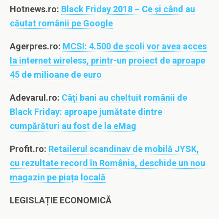
Hotnews.ro:
Black Friday 2018 – Ce și când au
căutat românii pe Google
Agerpres.ro:
MCSI: 4.500 de şcoli vor avea acces
la internet wireless, printr-un proiect de aproape
45 de milioane de euro
Adevarul.ro:
Câţi bani au cheltuit românii de
Black Friday: aproape jumătate dintre
cumpărături au fost de la eMag
Profit.ro:
Retailerul scandinav de mobilă JYSK,
cu rezultate record în România, deschide un nou
magazin pe piața locală
LEGISLAȚIE ECONOMICĂ