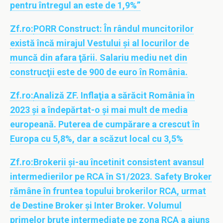
pentru întregul an este de 1,9%”
Zf.ro:
PORR Construct: În rândul muncitorilor
există încă mirajul Vestului şi al locurilor de
muncă din afara ţării. Salariu mediu net din
construcţii este de 900 de euro în România.
Zf.ro:
Analiză ZF. Inflaţia a sărăcit România în
2023 şi a îndepărtat-o şi mai mult de media
europeană. Puterea de cumpărare a crescut în
Europa cu 5,8%, dar a scăzut local cu 3,5%
Zf.ro:
Brokerii şi-au încetinit consistent avansul
intermedierilor pe RCA în S1/2023. Safety Broker
rămâne în fruntea topului brokerilor RCA, urmat
de Destine Broker şi Inter Broker. Volumul
primelor brute intermediate pe zona RCA a ajuns