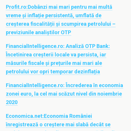
Profit.ro:
Dobânzi mai mari pentru mai multă
vreme și inflație persistentă, umflată de
creșterea fiscalității și scumpirea petrolului –
previziunile analiștilor OTP
FinancialIntelligence.ro:
Analiză OTP Bank:
Încetinirea creșterii locale va persista, iar
măsurile fiscale și prețurile mai mari ale
petrolului vor opri temporar dezinflația
FinancialIntelligence.ro:
Încrederea în economia
zonei euro, la cel mai scăzut nivel din noiembrie
2020
Economica.net:
Economia României
înregistrează o creştere mai slabă decât se