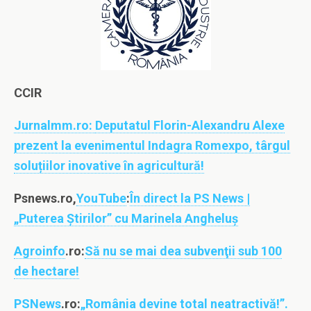
CCIR
Jurnalmm.ro:
Deputatul Florin-Alexandru Alexe
prezent la evenimentul Indagra Romexpo, târgul
soluțiilor inovative în agricultură!
Psnews.ro,
YouTube
:
În direct la PS News |
„Puterea Știrilor” cu Marinela Angheluș
Agroinfo
.ro:
Să nu se mai dea subvenţii sub 100
de hectare!
PSNews
.ro:
„România devine total neatractivă!”.