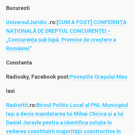
Bucuresti
UniversulJuridic
.ro:
[CUM A FOST] CONFERINȚA
NAȚIONALĂ DE DREPTUL CONCURENȚEI –
„Concurența sub lupă. Premise de creștere a
României”
Constanta
Radiosky, Facebook post:
Poveştile Oraşului Meu
Iasi
RadioHit
.ro:
Biroul Politic Local al PNL Municipiul
Iași a decis mandatarea lui Mihai Chirica și a lui
Daniel Juravle pentru a identifica soluția în
vederea constituirii majorității constructive în