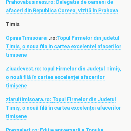
Prahovabusiness.ro:
Delegatie de oameni de
afaceri din Republica Coreea, vizită în Prahova
Timis
OpiniaTimisoarei
.ro:
Topul Firmelor din judetul
Timis, o noua fila in cartea excelentei afacerilor
timisene
Ziuadevest.ro:
Topul Firmelor din Județul Timiș,
o nouă filă în cartea excelenței afacerilor
timișene
ziarultimisoara.ro:
Topul Firmelor din Județul
Timiș, o nouă filă în cartea excelenței afacerilor
timișene
Pressalert.ro:
Ediție aniversară a Topului