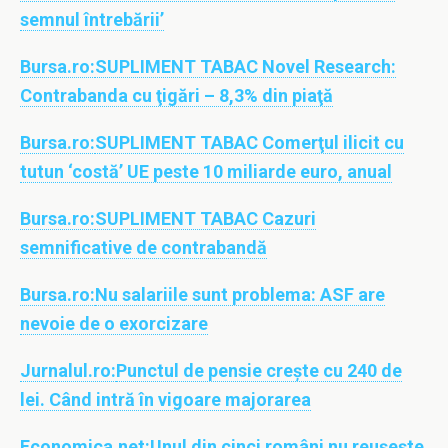
semnul întrebării’
Bursa.ro:
SUPLIMENT TABAC Novel Research:
Contrabanda cu ţigări – 8,3% din piaţă
Bursa.ro:
SUPLIMENT TABAC Comerţul ilicit cu
tutun ‘costă’ UE peste 10 miliarde euro, anual
Bursa.ro:
SUPLIMENT TABAC Cazuri
semnificative de contrabandă
Bursa.ro:
Nu salariile sunt problema: ASF are
nevoie de o exorcizare
Jurnalul.ro:
Punctul de pensie creşte cu 240 de
lei. Când intră în vigoare majorarea
Economica.net:
Unul din cinci români nu reușește