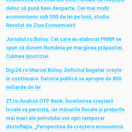
deloc să pună bani deoparte. Cei mai mulți
economisesc sub 500 de lei pe lună, studiu
Revolut de Ziua Economisirii
Jurnalul.ro:
Boloș: Cei care au elaborat PNRR ne
spun că ducem România pe marginea prăpastiei.
Culmea ipocriziei
Digi24.ro:
Marcel Boloș: Deficitul bugetar crește
în continuare. Datoria publică se apropie de 800
miliarde de lei
Zf.ro:
Analiză OTP Bank: Încetinirea creşterii
locale va persista, iar măsurile fiscale şi preţurile
mai mari ale petrolului vor opri temporar
dezinflaţia. „Perspectiva de creştere economică