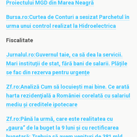
Proiectului MGD din Marea Neagră
Bursa.ro:
Curtea de Conturi a sesizat Parchetul în
urma unui control realizat la Hidroelectrica
Fiscalitate
Jurnalul.ro:
Guvernul taie, ca să dea la servicii.
Mari instituții de stat, fără bani de salarii. Plățile
se fac din rezerva pentru urgențe
Zf.ro:
Analiză Cum să locuieşti mai bine. Ce arată
harta rezidenţială a României corelată cu salariul
mediu şi creditele ipotecare
Zf.ro:
Până la urmă, care este realitatea cu
„gaura“ de la buget la 9 luni şi cu rectificarea
bugetară: Trebuia să avem venituri de 381 mld.