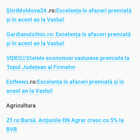
ȘtiriMoldova24
.ro:
Excelența în afaceri premiată
și în acest an la Vaslui!
Gardianulzilnic.ro:
Excelența în afaceri premiată
și în acest an la Vaslui!
VIDEO//Stelele economiei vasluiene premiate la
Topul Județean al Firmelor
EstNews
.ro:
Excelența în afaceri premiată și în
acest an la Vaslui!
Agricultura
Zf.ro:
Bursă. Acţiunile DN Agrar cresc cu 5% la
BVB