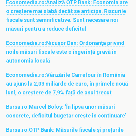
Economedia.ro:
Analiză OTP Bank: Economia are
o creștere mai slabă decât se anticipa. Riscurile
fiscale sunt semnificative. Sunt necesare noi
măsuri pentru a reduce deficitul
Economedia.ro:
Nicuşor Dan: Ordonanţa privind
noile măsuri fiscale este o ingerinţă gravă în
autonomia locală
Economedia.ro:
Vânzările Carrefour în România
au ajuns la 2,03 miliarde de euro, în primele nouă
luni, o creștere de 7,9% față de anul trecut
Bursa.ro:
Marcel Boloş: ‘În lipsa unor măsuri
concrete, deficitul bugetar creşte în continuare’
Bursa.ro:
OTP Bank: Măsurile fiscale şi preţurile