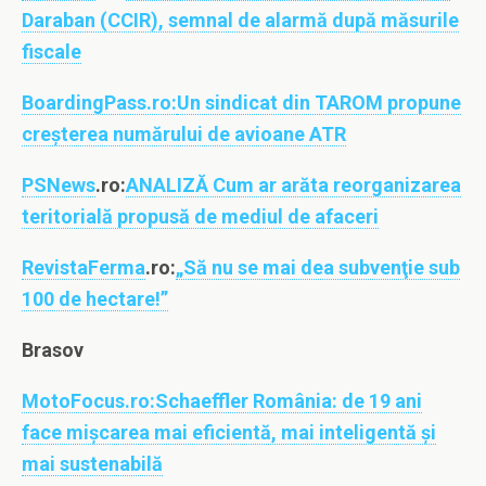
Daraban (CCIR), semnal de alarmă după măsurile
fiscale
BoardingPass.ro:
Un sindicat din TAROM propune
creșterea numărului de avioane ATR
PSNews
.ro:
ANALIZĂ Cum ar arăta reorganizarea
teritorială propusă de mediul de afaceri
RevistaFerma
.ro:
„Să nu se mai dea subvenţie sub
100 de hectare!”
Brasov
MotoFocus.ro:
Schaeffler România: de 19 ani
face mișcarea mai eficientă, mai inteligentă și
mai sustenabilă