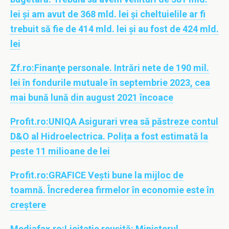
lei şi am avut de 368 mld. lei şi cheltuielile ar fi
trebuit să fie de 414 mld. lei şi au fost de 424 mld.
lei
Zf.ro:
Finanţe personale. Intrări nete de 190 mil.
lei în fondurile mutuale în septembrie 2023, cea
mai bună lună din august 2021 încoace
Profit.ro:
UNIQA Asigurari vrea să păstreze contul
D&O al Hidroelectrica. Polița a fost estimată la
peste 11 milioane de lei
Profit.ro:
GRAFICE Vești bune la mijloc de
toamnă. Încrederea firmelor în economie este în
creștere
Mediafax.ro:
Licitaţie reuşită: Ministerul