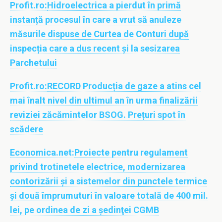
Profit.ro:
Hidroelectrica a pierdut în primă
instanță procesul în care a vrut să anuleze
măsurile dispuse de Curtea de Conturi după
inspecția care a dus recent și la sesizarea
Parchetului
Profit.ro:
RECORD Producția de gaze a atins cel
mai înalt nivel din ultimul an în urma finalizării
reviziei zăcămintelor BSOG. Prețuri spot în
scădere
Economica.net:
Proiecte pentru regulament
privind trotinetele electrice, modernizarea
contorizării şi a sistemelor din punctele termice
şi două împrumuturi în valoare totală de 400 mil.
lei, pe ordinea de zi a şedinţei CGMB