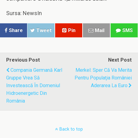
Sursa: NewsIn
Share
Tweet
Pin
Mail
SMS
Previous Post
Next Post
Compania Germană Karl
Merkel: Sper Că Va Merita
Gruppe Vrea Să
Pentru Populaţia României
Investească În Domeniul
Aderarea La Euro
Hidroenergetic Din
România
Back to top