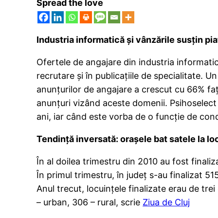
Spread the love
Industria informatică şi vânzările susţin pi
Ofertele de angajare din industria informatic
recrutare şi în publicaţiile de specialitate.
anunţurilor de angajare a crescut cu 66% faţ
anunţuri vizând aceste domenii. Psihoselect a
ani, iar când este vorba de o funcţie de con
Tendinţă inversată: oraşele bat satele la lo
În al doilea trimestru din 2010 au fost finali
În primul trimestru, în judeţ s-au finalizat 
Anul trecut, locuinţele finalizate erau de tre
– urban, 306 – rural, scrie
Ziua de Cluj