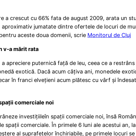
re a crescut cu 66% fata de august 2009, arata un st
 aproximativ jumatate dintre ofertele de locuri de mu
t pentru aceste doua domenii, scrie
Monitorul de Cluj
n v-a mărit rata
t a apreciere puternică faţă de leu, ceea ce a restrâns 
onedă exotică. Dacă acum câţiva ani, monedele exotic
ecar în franci elveţieni acum plătesc cu vârf şi îndesa
spaţii comerciale noi
 frâneze investiţiileîn spaţii comerciale noi, însă Româ
de spaţii comerciale. În primele 6 luni ale acestui an,
ştere al suprafeţelor închiriabile, pe primele locuri se