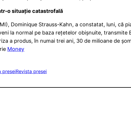
tr-o situaţie catastrofală
MI), Dominique Strauss-Kahn, a constatat, luni, că pia
eveni la normal pe baza reţetelor obişnuite, transmite 
iza a produs, în numai trei ani, 30 de milioane de şom
crie
Money
a presei
Revista presei