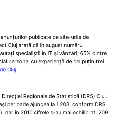
anunţurilor publicate pe site-urile de
lect Cluj arată că în august numărul
aţi specialiştii în IT şi vânzări, 65% dintre
ial personal cu experienţă de cel puţin trei
de Cluj
t Direcţiei Regionale de Statistică (DRS) Cluj.
eiaşi perioade ajungea la 1.203, conform DRS.
), dar în 2010 cifrele s-au mai echilibrat: 209