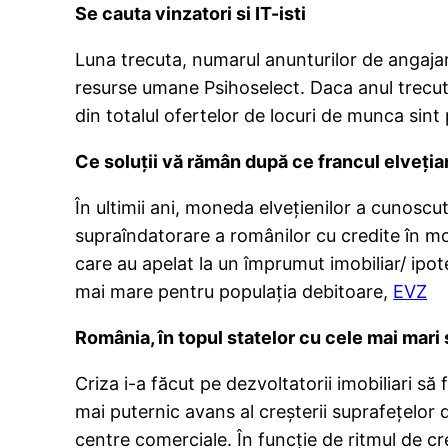
Se cauta vinzatori si IT-isti
Luna trecuta, numarul anunturilor de angaja
resurse umane Psihoselect. Daca anul trecut
din totalul ofertelor de locuri de munca sin
Ce soluţii vă rămân după ce francul elveţia
În ultimii ani, moneda elveţienilor a cunoscu
supraîndatorare a românilor cu credite în m
care au apelat la un împrumut imobiliar/ ipot
mai mare pentru populaţia debitoare,
EVZ
România, în topul statelor cu cele mai mari 
Criza i-a făcut pe dezvoltatorii imobiliari să
mai puternic avans al creşterii suprafeţelor 
centre comerciale. În funcţie de ritmul de cre