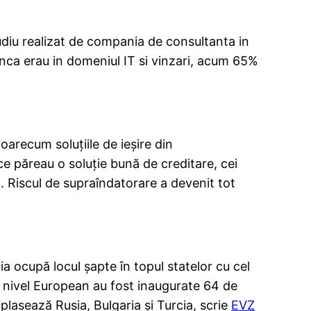
udiu realizat de compania de consultanta in
nca erau in domeniul IT si vinzari, acum 65%
oarecum soluţiile de ieşire din
e păreau o soluţie bună de creditare, cei
t. Riscul de supraîndatorare a devenit tot
nia ocupă locul şapte în topul statelor cu cel
 la nivel European au fost inaugurate 64 de
 plasează Rusia, Bulgaria şi Turcia, scrie
EVZ