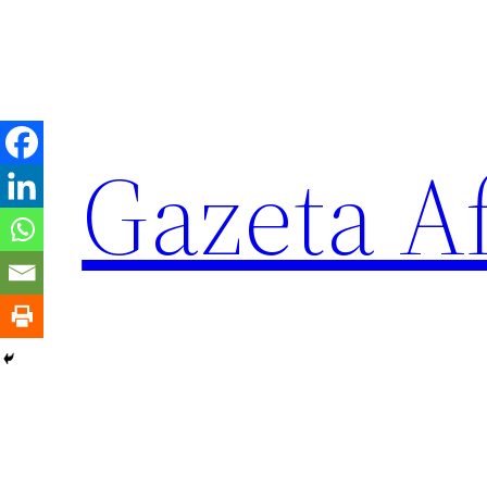
Sari
la
conținut
Gazeta Af