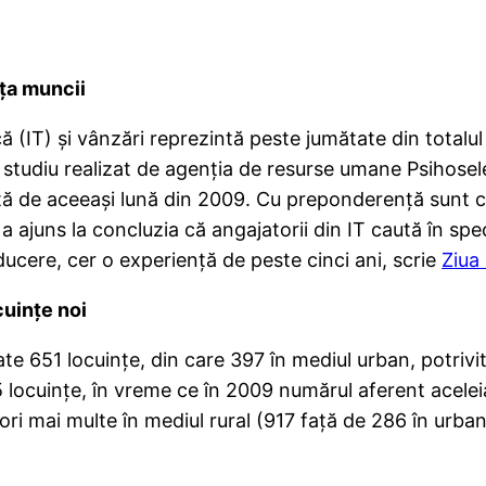
aţa muncii
ă (IT) şi vânzări reprezintă peste jumătate din totalul 
 Un studiu realizat de agenţia de resurse umane Psihose
ă de aceeaşi lună din 2009. Cu preponderenţă sunt căut
 ajuns la concluzia că angajatorii din IT caută în spec
ducere, cer o experienţă de peste cinci ani, scrie
Ziua 
cuinţe noi
zate 651 locuinţe, din care 397 în mediul urban, potrivi
515 locuinţe, în vreme ce în 2009 numărul aferent acel
i ori mai multe în mediul rural (917 faţă de 286 în urban