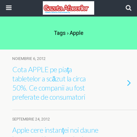
Tags › Apple
NOIEMBRIE 6, 2012
Cota APPLE pe piaţa
tabletelor a scăzut la circa
50%. Ce companii au fost
preferate de consumatori
SEPTEMBRIE 24, 2012
Apple cere instanţei noi daune