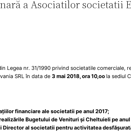
ară a Asociatilor societatii
) din Legea nr. 31/1990 privind societatile comerciale
ilvania SRL în data de
3 mai 2018, ora 10,oo
la sediul 
iilor financiare ale societatii pe anul 2017;
realizările
Bugetului de Venituri şi Cheltuieli
pe anul
Director al societatii pentru activitatea desfăşurată