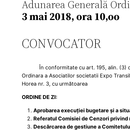
Adunarea Generală Ordin
3 mai 2018, ora 10,oo
CONVOCATOR
În conformitate cu art. 195, alin. (3
Ordinara a Asociatilor societatii Expo Trans
Horea nr. 3, cu următoarea
ORDINE DE ZI:
Aprobarea execuţiei bugetare şi a situaţ
Referatul Comisiei de Cenzori
privind 
Descărcarea de gestiune a Comitetului 