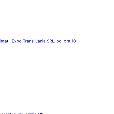
etatii Expo Transilvania SRL
, 
oo
, 
ora 10