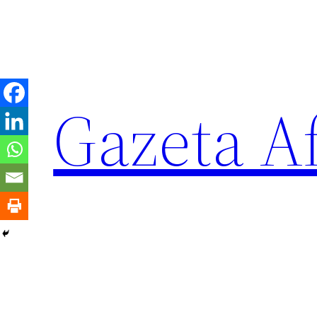
Sari
la
conținut
Gazeta Af