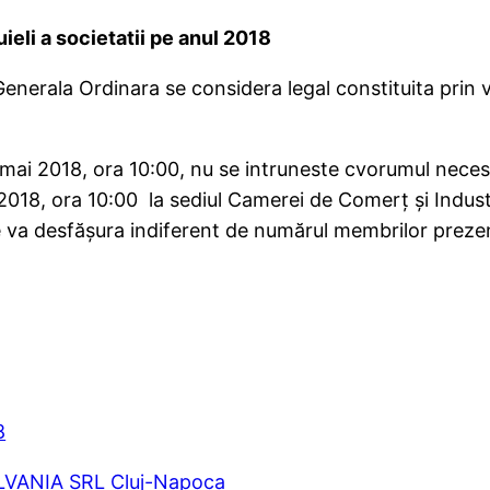
ieli a societatii pe anul 2018
erala Ordinara se considera legal constituita prin vo
3 mai 2018, ora 10:00, nu se intruneste cvorumul nece
18, ora 10:00 la sediul Camerei de Comerţ şi Industrie
e va desfăşura indiferent de numărul membrilor prezen
8
LVANIA SRL Cluj-Napoca