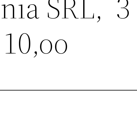
ania SRL, 3
 10,oo