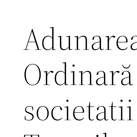
Adunarea
Ordinară 
societati