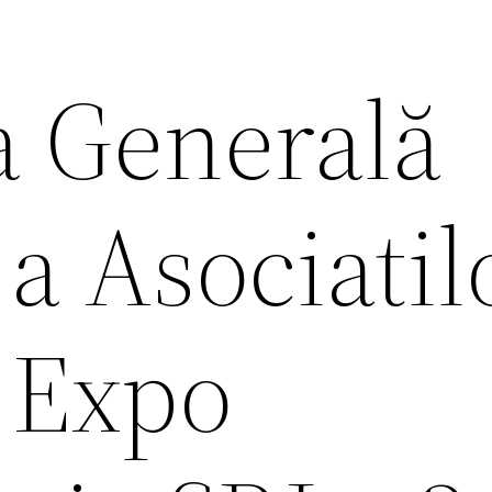
 Generală
a Asociatil
i Expo