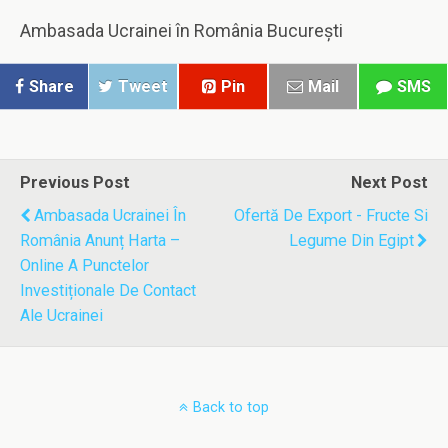
Ambasada Ucrainei în România București
Share
Tweet
Pin
Mail
SMS
Previous Post
Next Post
Ambasada Ucrainei În
Ofertă De Export - Fructe Si
România Anunț Harta –
Legume Din Egipt
Online A Punctelor
Investiționale De Contact
Ale Ucrainei
Back to top