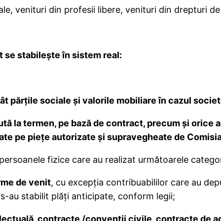
le, venituri din profesii libere, venituri din drepturi d
t se stabileşte în sistem real:
cât părţile sociale şi valorile mobiliare în cazul societ
ă la termen, pe bază de contract, precum şi orice al
te pe pieţe autorizate şi supravegheate de Comisia 
persoanele fizice care au realizat următoarele categori
rme de venit
, cu excepția contribuabililor care au dep
-au stabilit plăți anticipate, conform legii;
electuală, contracte /convenţii civile, contracte de a