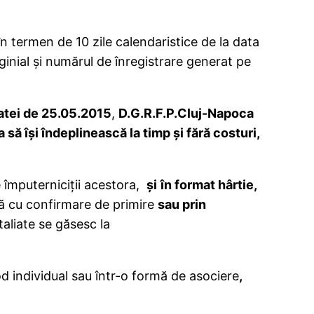
 în termen de 10 zile calendaristice de la data
iginial şi numărul de înregistrare generat pe
atei de 25.05.2015
,
D.G.R.F.P.Cluj-Napoca
 să îşi îndeplinească la timp şi fără costuri,
e împuterniciţii acestora,
şi
în format hârtie,
ă cu confirmare de primire
sau prin
taliate se găsesc la
d individual sau într-o formă de asociere
,