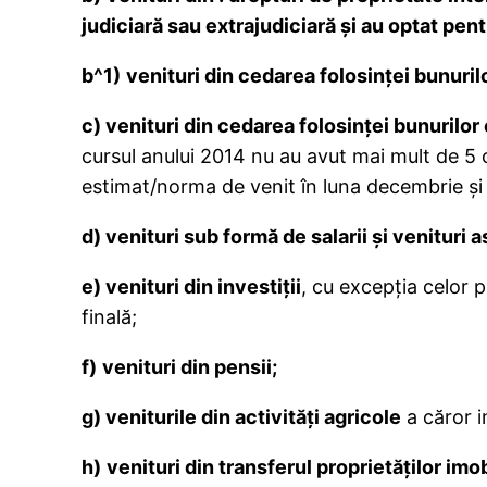
judiciară sau extrajudiciară şi au optat pen
b^1
)
venituri din cedarea folosin
ț
ei bunuri
c)
venituri din cedarea folosin
ț
ei bunurilor 
cursul anului 2014 nu au avut mai mult de 5 c
estimat/norma de venit în luna decembrie și p
d)
venituri sub formă de salarii şi venituri as
e)
venituri din investiţii
, cu excepţia celor 
finală;
f)
venituri din pensii;
g)
veniturile din activităţi agricole
a căror i
h)
venituri din transferul proprietăţilor imob