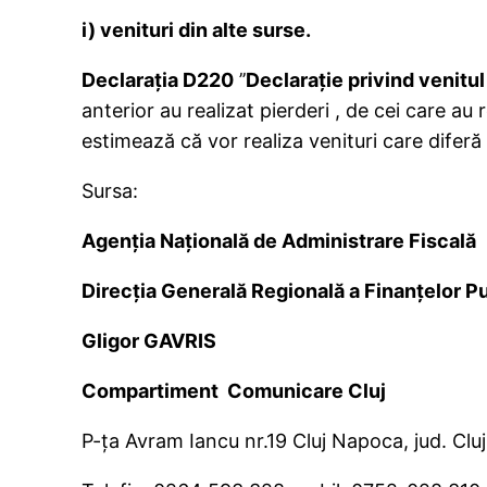
i)
venituri din alte surse.
Declaraţia D220
’’
Declaraţie privind venitul
anterior au realizat pierderi , de cei care au
estimează că vor realiza venituri care diferă 
Sursa:
Agenţia Naţională de Administrare Fiscală
Direc
ţ
ia Generală Regională a Finan
ţ
elor P
Gligor GAVRIS
Compartiment Comunicare Cluj
P-ţa Avram Iancu nr.19 Cluj Napoca, jud. Cluj