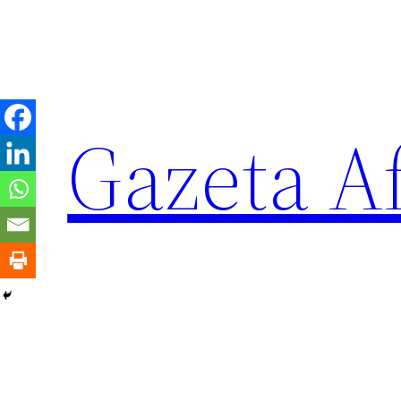
Sari
la
conținut
Gazeta Af