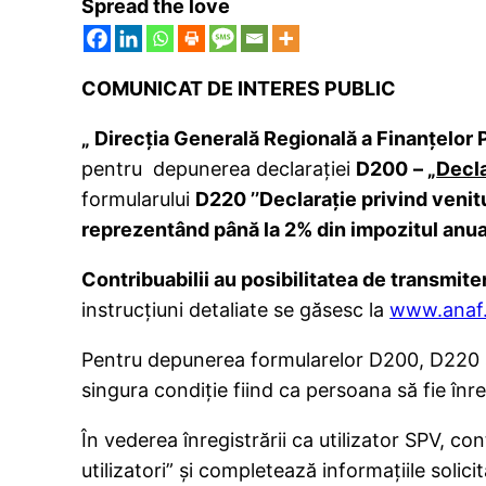
Spread the love
COMUNICAT DE INTERES PUBLIC
„
Direc
ţ
ia Generală Regională a Finan
ţ
elor 
pentru depunerea declaraţiei
D200
– „
Decla
formularului
D220 ’’Declaraţie privind venitu
reprezentând până la 2% din impozitul anual pe
Contribuabilii au posibilitatea de transmite
instrucţiuni detaliate se găsesc la
www.anaf.
Pentru depunerea formularelor D200, D220 sau
singura condiţie fiind ca persoana să fie înre
În vederea înregistrării ca utilizator SPV, c
utilizatori” şi completează informaţiile soli