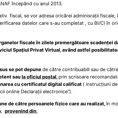
 ANAF începând cu anul 2013.
tiv fiscal, se vor adresa oricărei adminisraţii fiscale,
 verificarea datelor care s-au completat , cu BI/CI în or
organelor fiscale
în zilele premergătoare
scadenţei d
ciul Spaţiul Privat Virtual, având astfel posibilitatea
 sus se pot depune
de către contribuabili sau de cătr
etent sau
la oficiul poştal
,
prin scrisoare recomandat
area cu certificatul digital calificat
( instrucţiuni de
ii online Declaraţii electronice’’).
une de
către persoanele fizice care au realizat,
în mo
a
,
provenind din
: