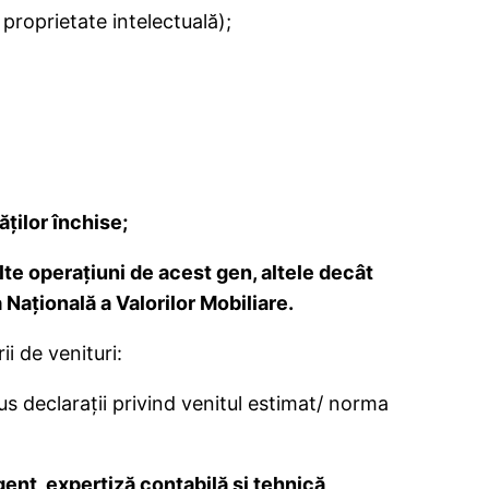
e proprietate intelectuală);
ăţilor închise;
te operaţiuni de acest gen, altele decât
Naţională a Valorilor Mobiliare.
i de venituri:
us declarații privind venitul estimat/ norma
gent, expertiză contabilă şi tehnică,