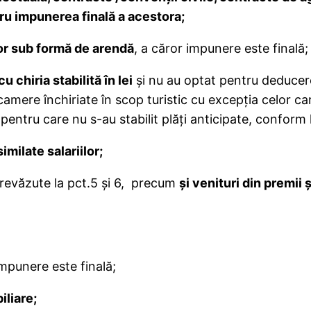
tru impunerea finală a acestora
;
lor sub formă de arendă
, a căror impunere este finală;
cu chiria stabilită în lei
şi nu au optat pentru deducerea
amere închiriate în scop turistic cu excepţia celor car
entru care nu s-au stabilit plăți anticipate, conform l
imilate salariilor;
prevăzute la pct.5 şi 6, precum
şi venituri din premii 
mpunere este finală;
iliare;