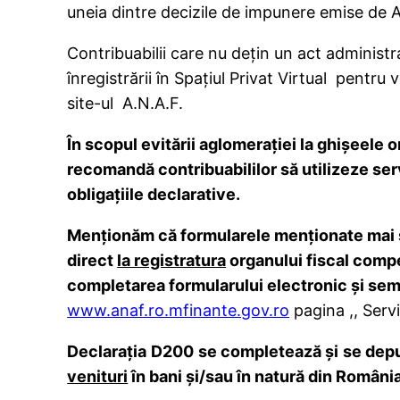
uneia dintre decizile de impunere emise de
Contribuabilii care nu deţin un act administra
înregistrării în Spaţiul Privat Virtual pentru
site-ul A.N.A.F.
Î
n scopul
evitării aglomeraţiei la ghişeele 
recomandă contribuabililor să utilizeze servi
obligaţiile declarative.
Menţionăm că formularele menţionate mai
direct
la registratura
organului fiscal comp
completarea formularului electronic şi semn
www.anaf.ro.mfinante.gov.ro
pagina ,, Servic
Declaraţia
D200
se completează şi
se dep
venituri
în bani şi/sau în natură din Români