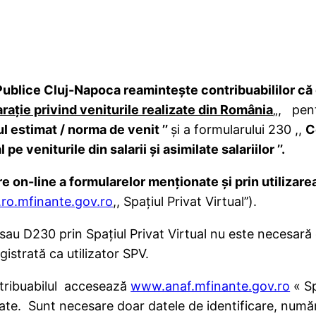
Publice Cluj-Napoca
reaminteşte contribuabililor că
raţie privind veniturile realizate din România
„
, pent
l estimat / norma de venit ’’
şi a formularului 230 ,,
C
 veniturile din salarii şi asimilate salariilor ’’
.
re on-line a formularelor menţionate şi prin utilizare
ro.mfinante.gov.ro
,, Spaţiul Privat Virtual’’).
 D230 prin Spaţiul Privat Virtual nu este necesară deţ
gistrată ca utilizator SPV.
ontribuabilul accesează
www.anaf.mfinante.gov.ro
« Sp
citate. Sunt necesare doar datele de identificare, numă