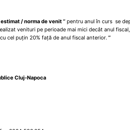
 estimat / norma de venit ’’
pentru anul în curs se dep
 realizat venituri pe perioade mai mici decât anul fisca
cu cel puţin 20% faţă de anul fiscal anterior.
’’
ublice Cluj-Napoca