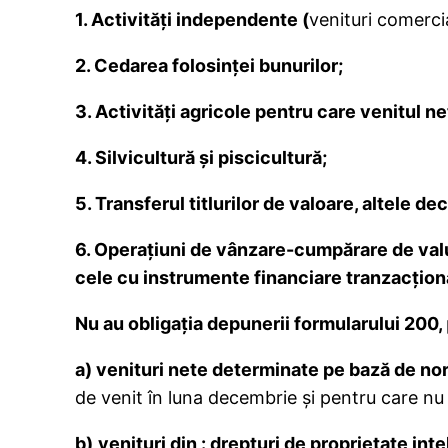
1. Activităţi independente
(
venituri comercia
2. Cedarea folosinţei bunurilor;
3. Activităţi agricole pentru care venitul ne
4. S
ilvicultură şi piscicultură;
5. Transferul titlurilor de valoare, altele de
6. Operaţiuni de vânzare-cumpărare de valut
cele cu instrumente financiare tranzacţiona
Nu au obligaţia depunerii formularului 200,
a)
venituri nete determinate pe bază de no
de venit în luna decembrie și pentru care nu s
b)
venituri din : drepturi de proprietate int