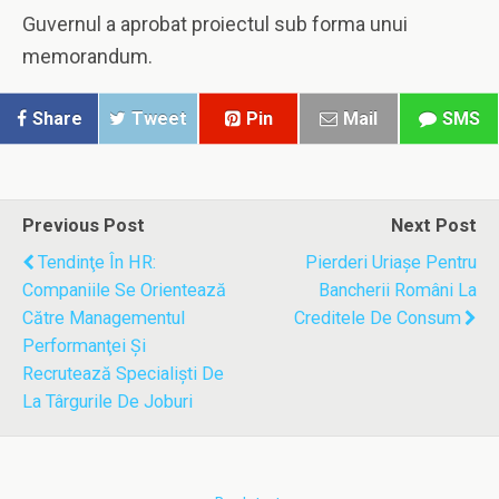
Guvernul a aprobat proiectul sub forma unui
memorandum.
Share
Tweet
Pin
Mail
SMS
Previous Post
Next Post
Tendinţe În HR:
Pierderi Uriaşe Pentru
Companiile Se Orientează
Bancherii Români La
Către Managementul
Creditele De Consum
Performanţei Şi
Recrutează Specialişti De
La Târgurile De Joburi