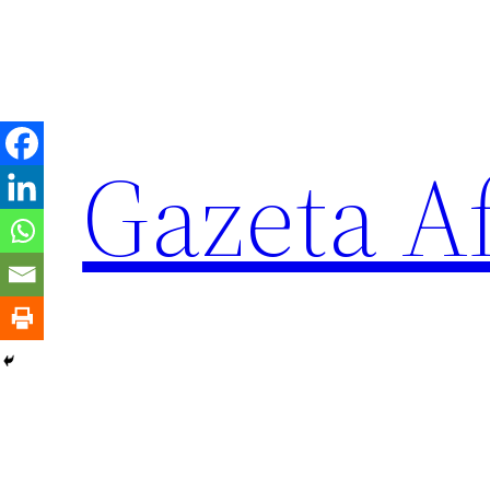
Sari
la
conținut
Gazeta Af