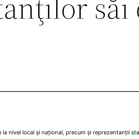
anţilor săi
a nivel local şi naţional, precum şi reprezentanţii stat