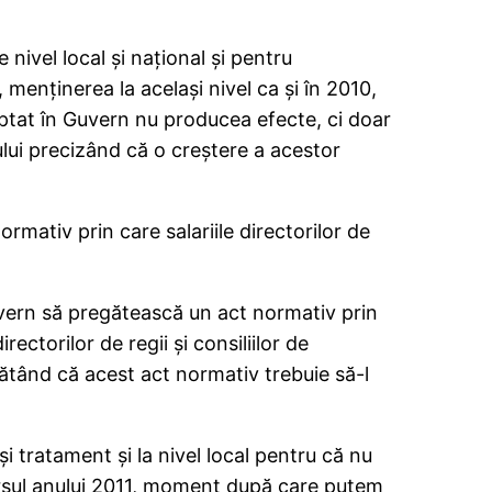
 nivel local şi naţional şi pentru
, menţinerea la acelaşi nivel ca şi în 2010,
ptat în Guvern nu producea efecte, ci doar
lui precizând că o creştere a acestor
rmativ prin care salariile directorilor de
 Guvern să pregătească un act normativ prin
rectorilor de regii şi consiliilor de
rătând că acest act normativ trebuie să-l
i tratament şi la nivel local pentru că nu
cursul anului 2011, moment după care putem