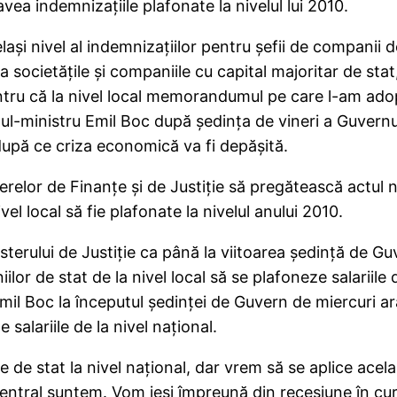
vea indemnizaţiile plafonate la nivelul lui 2010.
şi nivel al indemnizaţiilor pentru şefii de companii de
la societăţile şi companiile cu capital majoritar de stat
ntru că la nivel local memorandumul pe care l-am ado
ul-ministru Emil Boc după şedinţa de vineri a Guvernu
 după ce criza economică va fi depăşită.
erelor de Finanţe şi de Justiţie să pregătească actul no
vel local să fie plafonate la nivelul anului 2010.
inisterului de Justiţie ca până la viitoarea şedinţă de
lor de stat de la nivel local să se plafoneze salariile di
 Emil Boc la începutul şedinţei de Guvern de miercuri a
salariile de la nivel naţional.
e stat la nivel naţional, dar vrem să se aplice acelaş
el central suntem. Vom ieşi împreună din recesiune în 