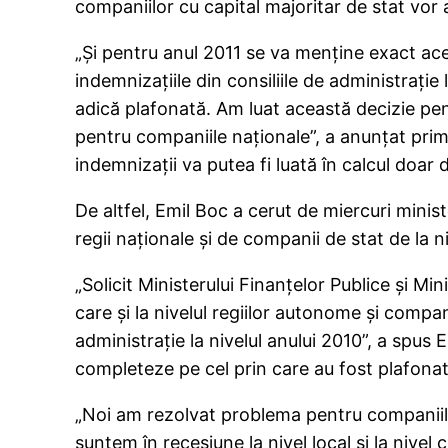
companiilor cu capital majoritar de stat vor a
„Şi pentru anul 2011 se va menţine exact acela
indemnizaţiile din consiliile de administraţie 
adică plafonată. Am luat această decizie pe
pentru companiile naţionale”, a anunţat prim
indemnizaţii va putea fi luată în calcul doar
De altfel, Emil Boc a cerut de miercuri minist
regii naţionale şi de companii de stat de la ni
„Solicit Ministerului Finanţelor Publice şi M
care şi la nivelul regiilor autonome şi companii
administraţie la nivelul anului 2010”, a spus
completeze pe cel prin care au fost plafonate 
„Noi am rezolvat problema pentru companiile d
suntem în recesiune la nivel local şi la niv