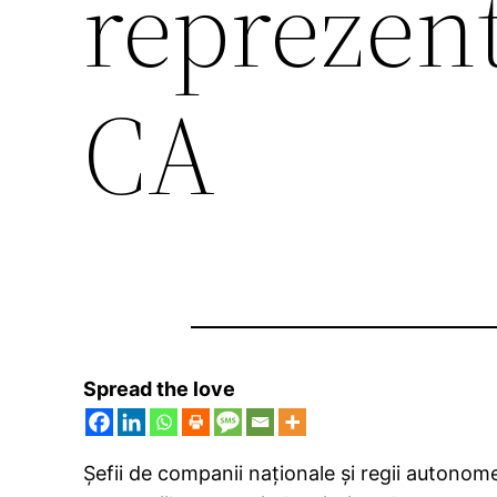
reprezent
CA
Spread the love
Şefii de companii naţionale şi regii autonome l