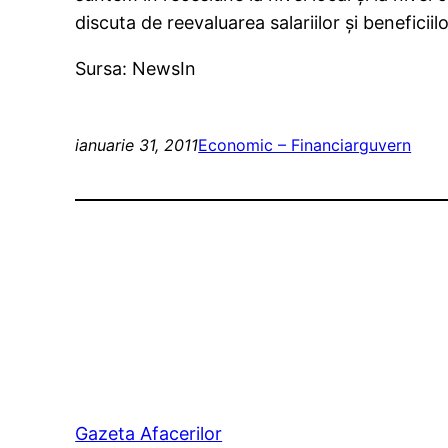
discuta de reevaluarea salariilor şi beneficiil
Sursa: NewsIn
ianuarie 31, 2011
Economic – Financiar
guvern
Gazeta Afacerilor