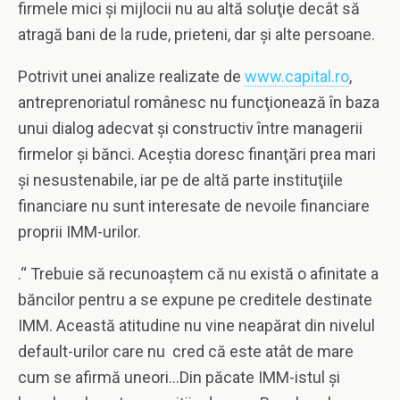
firmele mici şi mijlocii nu au altă soluţie decât să
atragă bani de la rude, prieteni, dar şi alte persoane.
Potrivit unei analize realizate de
www.capital.ro
,
antreprenoriatul românesc nu funcţionează în baza
unui dialog adecvat şi constructiv între managerii
firmelor şi bănci. Aceştia doresc finanţări prea mari
şi nesustenabile, iar pe de altă parte instituţiile
financiare nu sunt interesate de nevoile financiare
proprii IMM-urilor.
.“ Trebuie să recunoaştem că nu există o afinitate a
băncilor pentru a se expune pe creditele destinate
IMM. Această atitudine nu vine neapărat din nivelul
default-urilor care nu cred că este atât de mare
cum se afirmă uneori…Din păcate IMM-istul şi