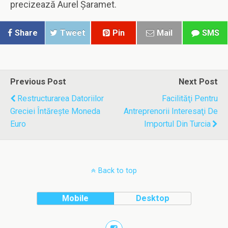
precizează Aurel Şaramet.
Share
Tweet
Pin
Mail
SMS
Previous Post
Next Post
Restructurarea Datoriilor
Facilităţi Pentru
Greciei Întăreşte Moneda
Antreprenorii Interesaţi De
Euro
Importul Din Turcia
Back to top
Mobile
Desktop