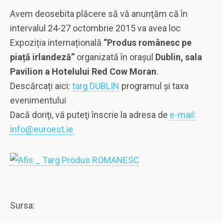
Avem deosebita plăcere să vă anunţăm că în
intervalul 24-27 octombrie 2015 va avea loc
Expoziția internațională
“Produs românesc pe
piață irlandeză”
organizată în oraşul
Dublin, sala
Pavilion a Hotelului Red Cow Moran
.
Descărcați aici:
targ DUBLIN
programul şi taxa
evenimentului
Dacă doriţi, vă puteţi înscrie la adresa de
e-mail:
info@euroest.ie
Sursa: