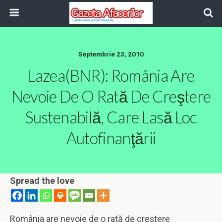
Septembrie 23, 2010
Lazea(BNR): România Are
Nevoie De O Rată De Creştere
Sustenabilă, Care Lasă Loc
Autofinanţării
Spread the love
România are nevoie de o rată de creştere