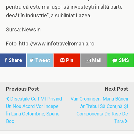
pentru că este mai uşor să investeşti în altă parte
decât în industrie”, a subliniat Lazea.
Sursa: NewsIn
Foto: http://www.infotravelromania.ro
Share
Tweet
Pin
Mail
SMS
Previous Post
Next Post
Discuţiile Cu FMI Privind
Van Groningen: Marja Băncii
Un Nou Acord Vor Începe
Ar Trebui Să Conţină Şi
În Luna Octombrie, Spune
Componenta De Risc De
Boc
Ţară