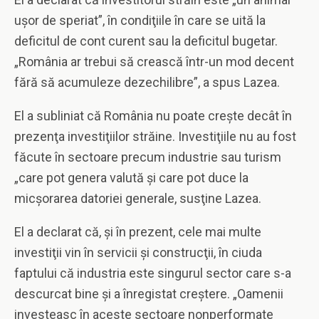
uşor de speriat”, în condiţiile în care se uită la
deficitul de cont curent sau la deficitul bugetar.
„România ar trebui să crească într-un mod decent
fără să acumuleze dezechilibre”, a spus Lazea.
El a subliniat că România nu poate creşte decât în
prezenţa investiţiilor străine. Investiţiile nu au fost
făcute în sectoare precum industrie sau turism
„care pot genera valută şi care pot duce la
micşorarea datoriei generale, susţine Lazea.
El a declarat că, şi în prezent, cele mai multe
investiţii vin în servicii şi construcţii, în ciuda
faptului că industria este singurul sector care s-a
descurcat bine şi a înregistat creştere. „Oamenii
investeasc în aceste sectoare nonperformate