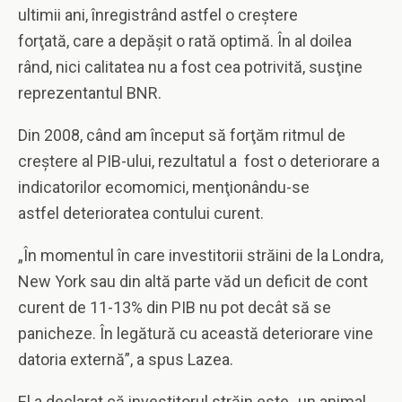
ultimii ani, înregistrând astfel o creştere
forţată, care a depăşit o rată optimă. În al doilea
rând, nici calitatea nu a fost cea potrivită, susţine
reprezentantul BNR.
Din 2008, când am început să forţăm ritmul de
creştere al PIB-ului, rezultatul a fost o deteriorare a
indicatorilor ecomomici, menţionându-se
astfel deterioratea contului curent.
„În momentul în care investitorii străini de la Londra,
New York sau din altă parte văd un deficit de cont
curent de 11-13% din PIB nu pot decât să se
panicheze. În legătură cu această deteriorare vine
datoria externă”, a spus Lazea.
El a declarat că investitorul străin este „un animal