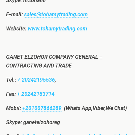
Skype: m.tohami
E-mail:
sales@tohamytrading.com
Website:
www.tohamytrading.com
GANET ELZOHOR COMPANY GENERAL –
CONTRACTING AND TRADE
Tel.:
+ 20242195536
,
Fax:
+ 20242183714
Mobil:
+201007866289
(Whats App,Viber,We Chat)
Skype: ganetelzohoreg