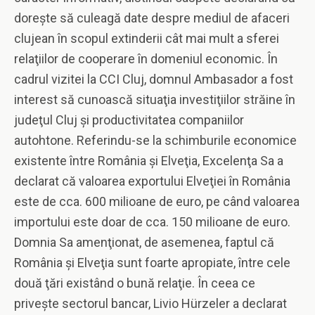
doreşte să culeagă date despre mediul de afaceri
clujean în scopul extinderii cât mai mult a sferei
relaţiilor de cooperare în domeniul economic. În
cadrul vizitei la CCI Cluj, domnul Ambasador a fost
interest să cunoască situaţia investiţiilor străine în
judeţul Cluj şi productivitatea companiilor
autohtone. Referindu-se la schimburile economice
existente între România şi Elveţia, Excelenţa Sa a
declarat că valoarea exportului Elveţiei în România
este de cca. 600 milioane de euro, pe când valoarea
importului este doar de cca. 150 milioane de euro.
Domnia Sa amenţionat, de asemenea, faptul că
România şi Elveţia sunt foarte apropiate, între cele
două ţări existând o bună relaţie. În ceea ce
priveşte sectorul bancar, Livio Hürzeler a declarat