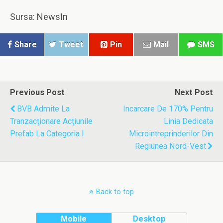
Sursa: NewsIn
Share
Tweet
Pin
Mail
SMS
Previous Post
Next Post
BVB Admite La
Incarcare De 170% Pentru
Tranzacţionare Acţiunile
Linia Dedicata
Prefab La Categoria I
Microintreprinderilor Din
Regiunea Nord-Vest
Back to top
Mobile
Desktop