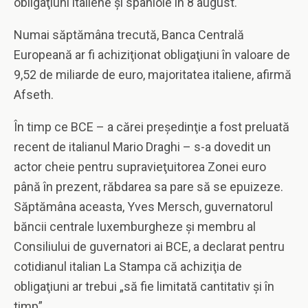
obligaţiuni italiene şi spaniole în 8 august.
Numai săptămâna trecută, Banca Centrală
Europeană ar fi achiziţionat obligaţiuni în valoare de
9,52 de miliarde de euro, majoritatea italiene, afirmă
Afseth.
În timp ce BCE – a cărei preşedinţie a fost preluată
recent de italianul Mario Draghi – s-a dovedit un
actor cheie pentru supravieţuitorea Zonei euro
până în prezent, răbdarea sa pare să se epuizeze.
Săptămâna aceasta, Yves Mersch, guvernatorul
băncii centrale luxemburgheze şi membru al
Consiliului de guvernatori ai BCE, a declarat pentru
cotidianul italian La Stampa că achiziţia de
obligaţiuni ar trebui „să fie limitată cantitativ şi în
timp”.