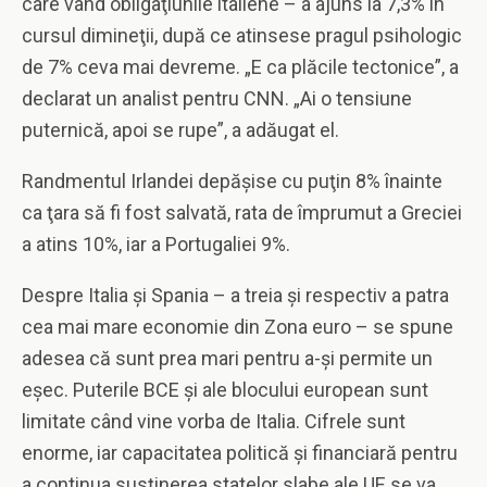
care vând obligaţiunile italiene – a ajuns la 7,3% în
cursul dimineţii, după ce atinsese pragul psihologic
de 7% ceva mai devreme. „E ca plăcile tectonice”, a
declarat un analist pentru CNN. „Ai o tensiune
puternică, apoi se rupe”, a adăugat el.
Randmentul Irlandei depăşise cu puţin 8% înainte
ca ţara să fi fost salvată, rata de împrumut a Greciei
a atins 10%, iar a Portugaliei 9%.
Despre Italia şi Spania – a treia şi respectiv a patra
cea mai mare economie din Zona euro – se spune
adesea că sunt prea mari pentru a-şi permite un
eşec. Puterile BCE şi ale blocului european sunt
limitate când vine vorba de Italia. Cifrele sunt
enorme, iar capacitatea politică şi financiară pentru
a continua susţinerea statelor slabe ale UE se va