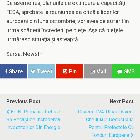
De asemenea, planurile de extindere a capacităţii
FESA, aprobate la reuniunea de criză a liderilor
europeni din luna octombrie, vor avea de suferit în
urma scăderii încrederii pe pieţe. Aşa că pieţele
urmăresc situaţia şi aşteaptă.
Sursa: NewsIn
Share
Tweet
Pin
Mail
SMS
Previous Post
Next Post
E.ON: România Trebuie
Guvern: TVA-Ul Va Deveni
Să Recâştige Încrederea
Cheltuială Deductibilă
Investitorilor Din Energie
Pentru Proiectele Cu
Fonduri Europene