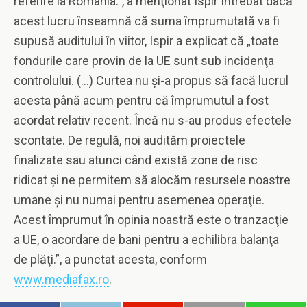
referire la România.”, a menţionat Ispir Întrebat dacă
acest lucru înseamnă că suma împrumutată va fi
supusă auditului în viitor, Ispir a explicat că „toate
fondurile care provin de la UE sunt sub incidenţa
controlului. (…) Curtea nu şi-a propus să facă lucrul
acesta până acum pentru că împrumutul a fost
acordat relativ recent. Încă nu s-au produs efectele
scontate. De regulă, noi audităm proiectele
finalizate sau atunci când există zone de risc
ridicat şi ne permitem să alocăm resursele noastre
umane şi nu numai pentru asemenea operaţie.
Acest împrumut în opinia noastră este o tranzacţie
a UE, o acordare de bani pentru a echilibra balanţa
de plăţi.”, a punctat acesta, conform
www.mediafax.ro
.