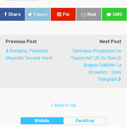
Share
Tweet
Pin
Mail
SMS
Previous Post
Next Post
România, Paradisul
Germania Pregăteşte Un
Maşinilor Second-Hand
"superstat" UE Cu Taxe Şi
Bugete Stabilite La
Bruxelles - Daily
Telegraph
Back to top
Mobile
Desktop