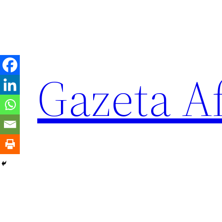
Sari
la
conținut
Gazeta Af