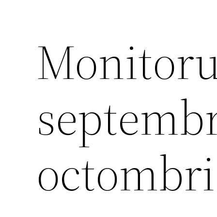
Monitorul
septembr
octombri