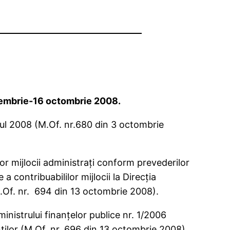
ptembrie-16 octombrie 2008.
anul 2008 (M.Of. nr.680 din 3 octombrie
lor mijlocii administraţi conform prevederilor
a contribuabililor mijlocii la Direcţia
(M.Of. nr. 694 din 13 octombrie 2008).
inistrului finanţelor publice nr. 1/2006
nţilor (M.Of. nr. 696 din 13 octombrie 2008).