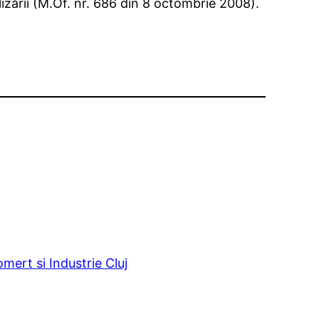
zării (M.Of. nr. 686 din 8 octombrie 2008).
ert si Industrie Cluj