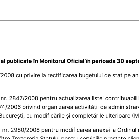
cal publicate în Monitorul Oficial în perioada 30 se
2008 cu privire la rectificarea bugetului de stat pe 
 nr. 2847/2008 pentru actualizarea listei contribuabili
74/2006 privind organizarea activităţii de administrare 
Bucureşti, cu modificările şi completările ulterioare 
r nr. 2980/2008 pentru modificarea anexei la Ordinul m
tre Trezoreria Statului pentru serviciile prestate clie